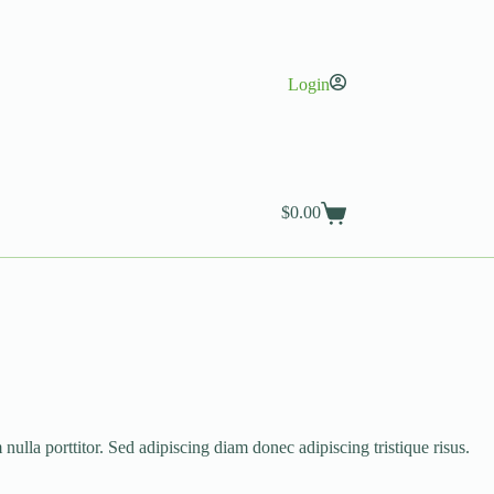
Login
$
0.00
Shopping
cart
ulla porttitor. Sed adipiscing diam donec adipiscing tristique risus.