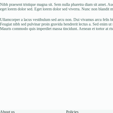
Nibh praesent tristique magna sit. Sem nulla pharetra diam sit amet. Au
eget lorem dolor sed. Eget lorem dolor sed viverra. Nunc non blandit ma
Ullamcorper a lacus vestibulum sed arcu non. Dui vivamus arcu felis bib
Feugiat nibh sed pulvinar proin gravida hendrerit lectus a. Sed enim ut s
Mauris commodo quis imperdiet massa tincidunt. Aenean et tortor at risus 
About us
Policies