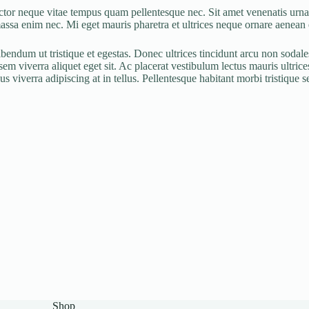
ctor neque vitae tempus quam pellentesque nec. Sit amet venenatis urna 
ssa enim nec. Mi eget mauris pharetra et ultrices neque ornare aenean e
endum ut tristique et egestas. Donec ultrices tincidunt arcu non sodale
em viverra aliquet eget sit. Ac placerat vestibulum lectus mauris ultrices
viverra adipiscing at in tellus. Pellentesque habitant morbi tristique se
Shop