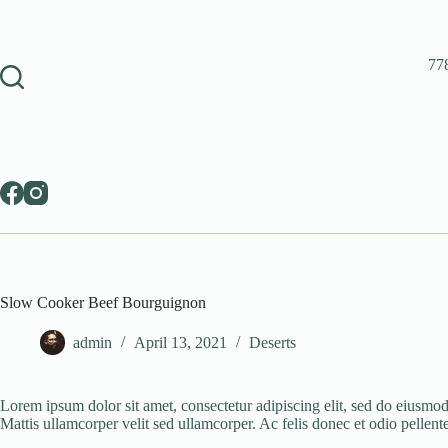
Skip
to
content
77
Slow Cooker Beef Bourguignon
admin
April 13, 2021
Deserts
Lorem ipsum dolor sit amet, consectetur adipiscing elit, sed do eiusmod
Mattis ullamcorper velit sed ullamcorper. Ac felis donec et odio pelle